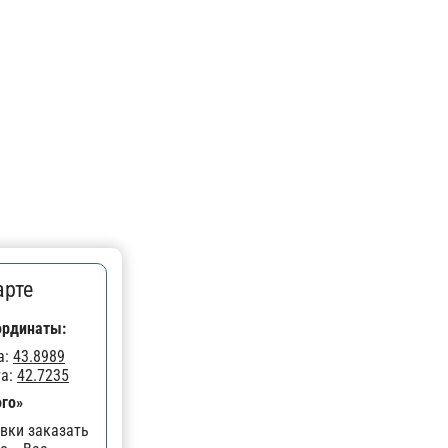
арте
ординаты:
а:
43.8989
та:
42.7235
ого»
вки заказать