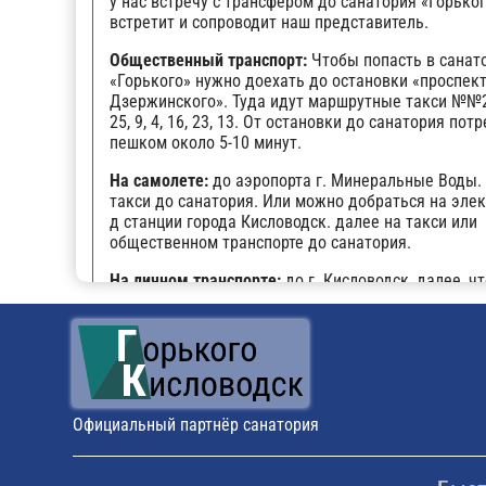
у нас встречу с трансфером до санатория «Горьког
встретит и сопроводит наш представитель.
Общественный транспорт:
Чтобы попасть в санат
«Горького» нужно доехать до остановки «проспек
Дзержинского». Туда идут маршрутные такси №№20,
25, 9, 4, 16, 23, 13. От остановки до санатория пот
пешком около 5-10 минут.
На самолете:
до аэропорта г. Минеральные Воды.
такси до санатория. Или можно добраться на эле
д станции города Кисловодск. далее на такси или
общественном транспорте до санатория.
На личном транспорте:
до г. Кисловодск, далее, ч
заблудиться, можно воспользоваться навигатором
прибытии будет возможность оставить автомобил
парковке санатория.
Поездом:
до ж/д вокзала г. Кисловодска, далее на
общественном транспорте.
Официальный партнёр санатория