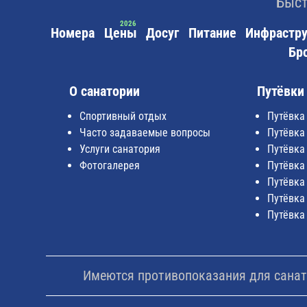
Быст
Номера
Цены
Досуг
Питание
Инфрастру
Бр
О санатории
Путёвки
Спортивный отдых
Путёвка
Часто задаваемые вопросы
Путёвка
Услуги санатория
Путёвка
Фотогалерея
Путёвка
Путёвка
Путёвка
Путёвка
Имеются противопоказания для санато