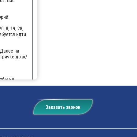
о». Вас
орий
т
 8, 19, 28,
ребуется идти
 Далее на
ктричке до ж/
тобы не
. По
ь на
 такси или на
Заказать звонок