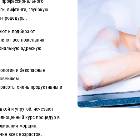
 профессионального
ги, лифтинги, глубокую
я-процедуры.
уют и подбирают
лняют все пожелания
сональную адресную
ологии и безопасные
новейшем
красоты очень продуктивны и
дкой и упругой, исчезают
олноценный курс процедур в
аживания морщин.
чин всех возрастов.