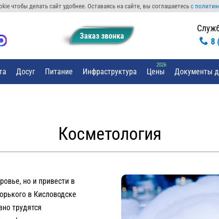
kie чтобы делать сайт удобнее. Оставаясь на сайте, вы соглашаетесь
с политик
Служб
Заказ звонкa
8 
та
Досуг
Питание
Инфраструктура
Цены
Документы д
Косметология
овье, но и привести в
Горького в Кисловодске
вно трудятся