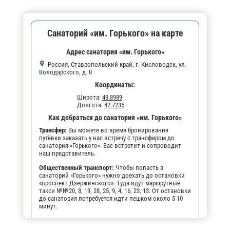
Санаторий «им. Горького» на карте
Адрес санатория «им. Горького»
Россия, Ставропольский край, г. Кисловодск, ул.
Володарского, д. 8
Координаты:
Широта:
43.8989
Долгота:
42.7235
Как добраться до санатория «им. Горького»
Трансфер:
Вы можете во время бронирования
путёвки заказать у нас встречу с трансфером до
санатория «Горького». Вас встретит и сопроводит
наш представитель.
Общественный транспорт:
Чтобы попасть в
санаторий «Горького» нужно доехать до остановки
«проспект Дзержинского». Туда идут маршрутные
такси №№20, 8, 19, 28, 25, 9, 4, 16, 23, 13. От остановки
до санатория потребуется идти пешком около 5-10
минут.
На самолете:
до аэропорта г. Минеральные Воды.
Далее на такси до санатория. Или можно добраться