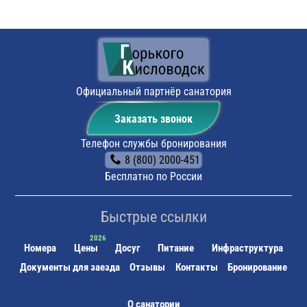
на электричке до ж/д станции города Кисловодск.
далее на такси или общественном транспорте до
санатория.
На личном транспорте:
до г. Кисловодск, далее,
чтобы не заблудиться, можно воспользоваться
навигатором. По прибытии будет возможность
оставить автомобиль на парковке санатория.
Официальный партнёр санатория
Поездом:
до ж/д вокзала г. Кисловодска, далее на
такси или на общественном транспорте.
Заказать звонок
Телефон службы бронирования
8 (800) 2000-451
Бесплатно по России
Быстрые ссылки
Номера
Цены
Досуг
Питание
Инфраструктура
Документы для заезда
Отзывы
Контакты
Бронирование
О санатории