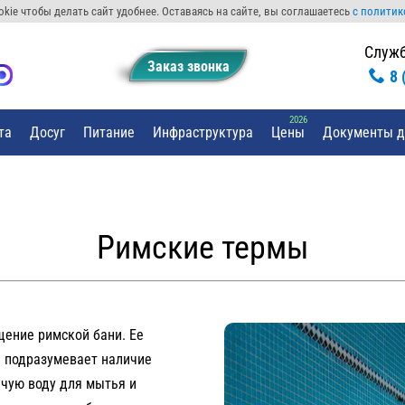
kie чтобы делать сайт удобнее. Оставаясь на сайте, вы соглашаетесь
с политик
Служб
Заказ звонкa
8 
та
Досуг
Питание
Инфраструктура
Цены
Документы д
Римские термы
щение римской бани. Ее
е подразумевает наличие
ячую воду для мытья и