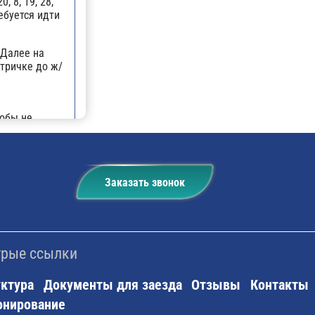
 8, 19, 28,
ребуется идти
 Далее на
ктричке до ж/
тобы не
. По
ь на
 такси или на
Заказать звонок
рые ссылки
ктура
Документы для заезда
Отзывы
Контакты
онирование