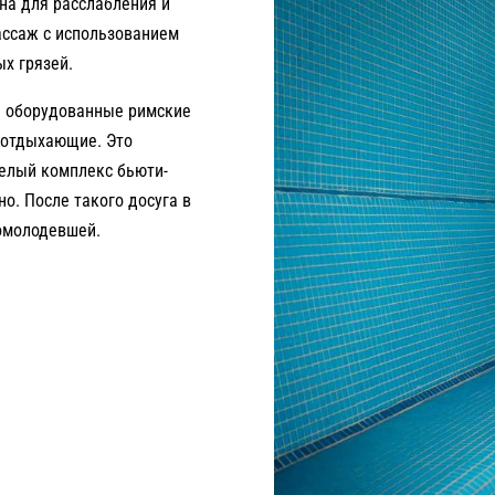
на для расслабления и
ассаж с использованием
х грязей.
ть оборудованные римские
 отдыхающие. Это
елый комплекс бьюти-
о. После такого досуга в
помолодевшей.