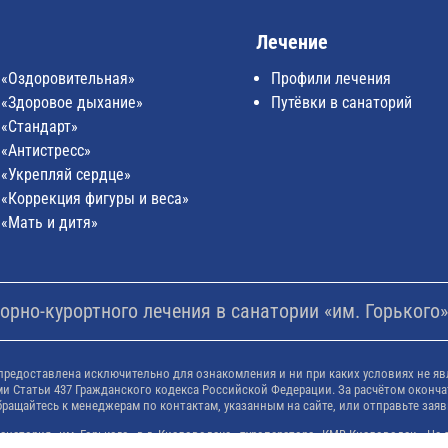
Лечение
 «Оздоровительная»
Профили лечения
 «Здоровое дыхание»
Путёвки в санаторий
 «Стандарт»
 «Антистресс»
 «Укрепляй сердце»
 «Коррекция фигуры и веса»
 «Мать и дитя»
рно-курортного лечения в санатории «им. Горького».
предоставлена исключительно для ознакомления и ни при каких условиях не яв
 Статьи 437 Гражданского кодекса Российской Федерации. За расчётом оконча
бращайтесь к менеджерам по контактам, указанным на сайте, или отправьте заяв
натория «им. Горького» в г. Кисловодске - туроператора «КМВ-Кисловодск». Н