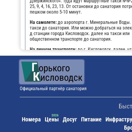
Дзержинского». Туда идут маршрутные такси №№20,
25, 9, 4, 16, 23, 13. От остановки до санатория пот
пешком около 5-10 минут.
На самолете:
до аэропорта г. Минеральные Воды.
такси до санатория. Или можно добраться на эле
д станции города Кисловодск. далее на такси или
общественном транспорте до санатория.
На личном транспорте:
до г. Кисловодск, далее, ч
заблудиться, можно воспользоваться навигатором
прибытии будет возможность оставить автомобил
парковке санатория.
Поездом:
до ж/д вокзала г. Кисловодска, далее на
общественном транспорте.
Официальный партнёр санатория
Быст
Номера
Цены
Досуг
Питание
Инфрастру
Бр