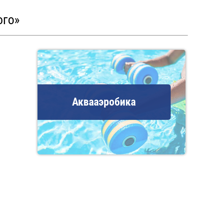
ого»
Аквааэробика