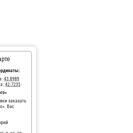
арте
ординаты:
а:
43.8989
та:
42.7235
ого»
вки заказать
о». Вас
орий
т