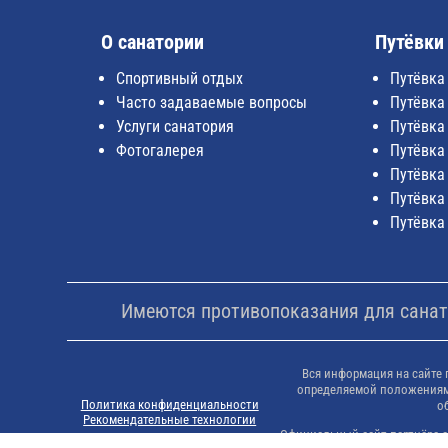
О санатории
Путёвки
Спортивный отдых
Путёвка
Часто задаваемые вопросы
Путёвка
Услуги санатория
Путёвка
Фотогалерея
Путёвка
Путёвка
Путёвка
Путёвка
Имеются противопоказания для санато
Вся информация на сайте 
определяемой положениями
Политика конфиденциальности
о
Рекомендательные технологии
Официальный сайт партнёра са